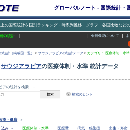
グローバルノート - 国際統計
種類以上の国際統計を国別ランキング・時系列推移・グラフ・各国比較な
国の統計
会員機能について
よ
の統計（掲載国一覧）
>
サウジアラビアの統計データ
>
カテゴリ： 医療体制・水準
サウジアラビア
の医療体制・水準 統計データ
ビアの統計を検索 --
検索のヒント
リ
医療・健康
＞
込み ＞
医療体制・水準
医療費
病気・感染症
出生・寿命