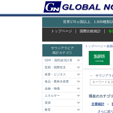
世界170ヵ国以上、1,600
トップページ
国際比較統計
各
トップページ
>
各国
サウジアラビア
統計カテゴリ
GDP・国民経済計算
貿易・国際収支
産業・ビジネス
-- サウジアラ
食品・農林水産業
金融・物価
エネルギー
現在のカテゴ
資源
主要統計
＞
教育
さらに絞り