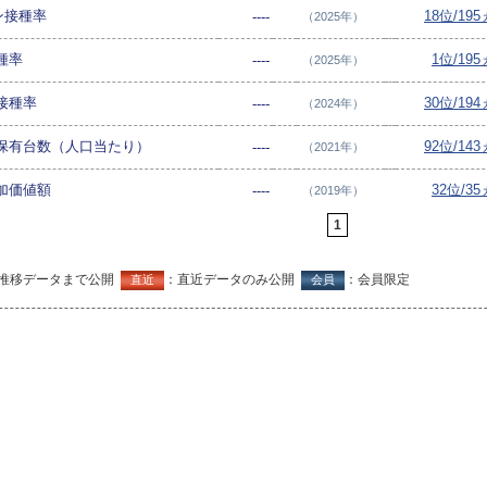
ン接種率
18位/19
----
（2025年）
種率
1位/19
----
（2025年）
接種率
30位/19
----
（2024年）
保有台数（人口当たり）
92位/14
----
（2021年）
加価値額
32位/3
----
（2019年）
1
推移データまで公開
：直近データのみ公開
：会員限定
直近
会員