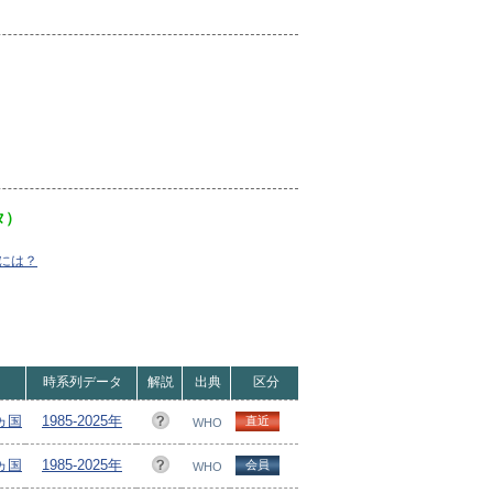
タ）
には？
時系列データ
解説
出典
区分
5ヵ国
1985-2025年
直近
WHO
5ヵ国
1985-2025年
会員
WHO