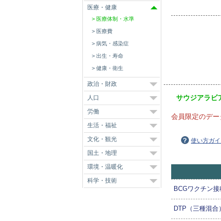
医療・健康
医療体制・水準
医療費
病気・感染症
出生・寿命
健康・衛生
政治・財政
サウジアラビ
人口
労働
会員限定のデー
生活・福祉
文化・観光
使い方ガイ
国土・地理
環境・温暖化
科学・技術
BCGワクチン接
DTP（三種混