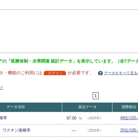
アの「医療体制・水準関連 統計データ」を表示しています。（全7デー
タ・機能のご利用には
が必要です。
ログイン
データをすべて見る
ド
1
データ項目
直近データ
国際順位
種率
49位/15
97.00
（2025年）
%
合）ワクチン接種率
20位/19
----
（2025年）