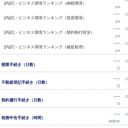
[内訳] - ビジネス環境ランキング（納税環境）
pts
----
（2
[内訳] - ビジネス環境ランキング（貿易環境）
pts
----
（2
[内訳] - ビジネス環境ランキング（契約執行状況）
pts
----
（2
[内訳] - ビジネス環境ランキング（破綻処理）
pts
----
（2
開業手続き（日数）
日
----
（2
不動産登記手続き（日数）
日
----
（2
契約履行手続き（日数）
日
----
（2
税務申告手続き（時間）
時間/年