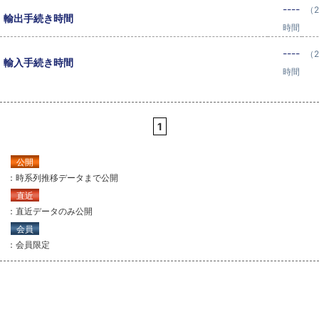
----
（2
輸出手続き時間
時間
----
（2
輸入手続き時間
時間
1
公開
：時系列推移データまで公開
直近
：直近データのみ公開
会員
：会員限定