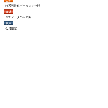
公開
：時系列推移データまで公開
直近
：直近データのみ公開
会員
：会員限定