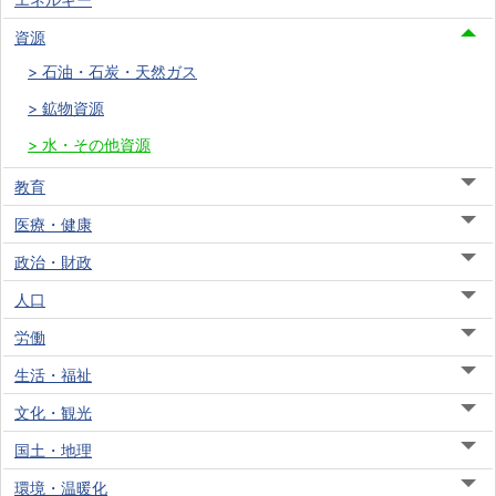
資源
石油・石炭・天然ガス
鉱物資源
水・その他資源
教育
医療・健康
政治・財政
人口
労働
生活・福祉
文化・観光
国土・地理
環境・温暖化