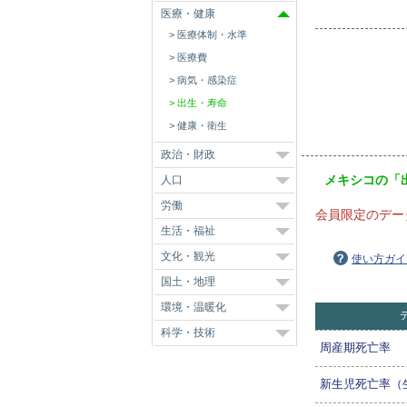
医療・健康
医療体制・水準
医療費
病気・感染症
出生・寿命
健康・衛生
政治・財政
メキシコの「
人口
労働
会員限定のデー
生活・福祉
文化・観光
使い方ガイ
国土・地理
環境・温暖化
科学・技術
周産期死亡率
新生児死亡率（