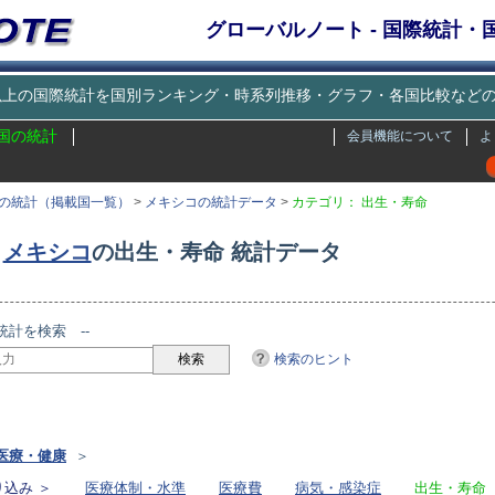
グローバルノート - 国際統計
種類以上の国際統計を国別ランキング・時系列推移・グラフ・各国比較な
国の統計
会員機能について
よ
の統計（掲載国一覧）
>
メキシコの統計データ
>
カテゴリ： 出生・寿命
メキシコ
の出生・寿命 統計データ
統計を検索 --
検索のヒント
リ
医療・健康
＞
込み ＞
医療体制・水準
医療費
病気・感染症
出生・寿命