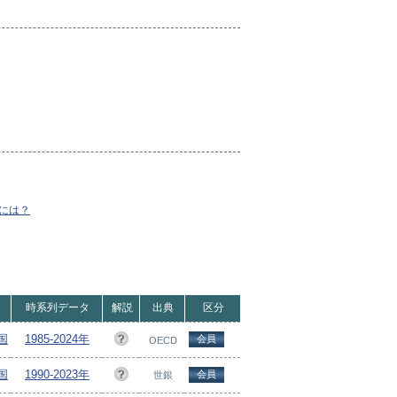
には？
時系列データ
解説
出典
区分
国
1985-2024年
会員
OECD
ヵ国
1990-2023年
会員
世銀