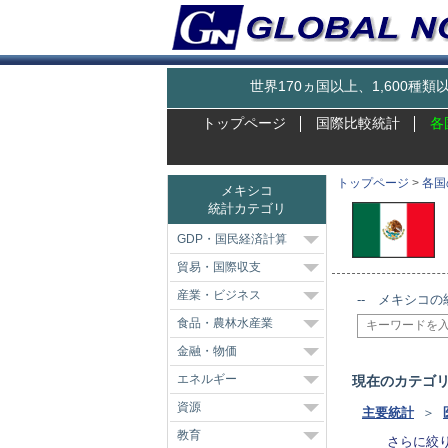
世界170ヵ国以上、1,600
トップページ
国際比較統計
各
トップページ
>
各国
メキシコ
統計カテゴリ
GDP・国民経済計算
貿易・国際収支
産業・ビジネス
-- メキシコの
食品・農林水産業
金融・物価
エネルギー
現在のカテゴ
資源
主要統計
＞
教育
さらに絞り