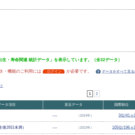
出生・寿命関連 統計データ」を表示しています。（全32データ）
タ・機能のご利用には
が必要です。
ログイン
データをすべて見る
ド
1
2
データ項目
直近データ
国際順位
3位/41ヵ
----
（2024年）
生後28日未満）
105位/196
----
（2023年）