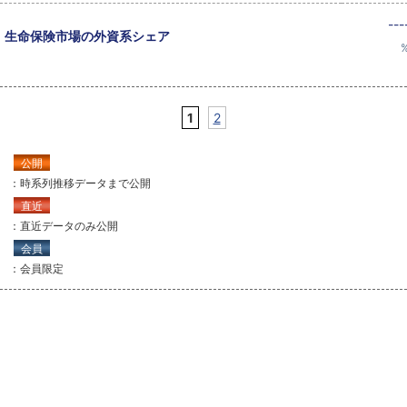
---
生命保険市場の外資系シェア
1
2
公開
：時系列推移データまで公開
直近
：直近データのみ公開
会員
：会員限定