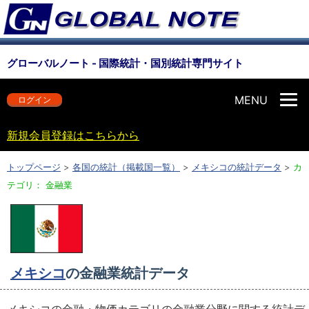
グローバルノート - 国際統計・国別統計専門サイト
MENU
ログイン
新規会員登録はこちらから
トップページ
>
各国の統計（掲載国一覧）
>
メキシコの統計データ
>
カ
テゴリ： 金融業
メキシコ
の金融業統計データ