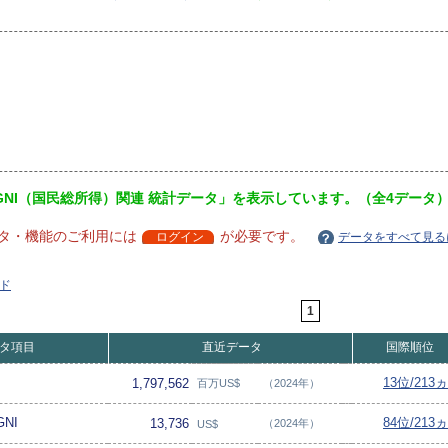
GNI（国民総所得）関連 統計データ」を表示しています。（全4データ
タ・機能のご利用には
が必要です。
ログイン
データをすべて見る
ド
1
タ項目
直近データ
国際順位
13位/213
1,797,562
百万US$
（2024年）
NI
84位/213
13,736
（2024年）
US$