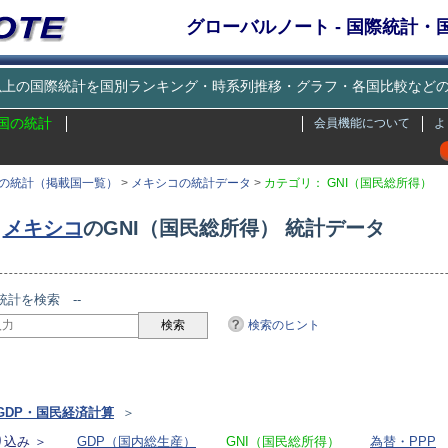
グローバルノート - 国際統計
種類以上の国際統計を国別ランキング・時系列推移・グラフ・各国比較な
国の統計
会員機能について
よ
の統計（掲載国一覧）
>
メキシコの統計データ
>
カテゴリ： GNI（国民総所得）
メキシコ
のGNI（国民総所得） 統計データ
統計を検索 --
検索のヒント
リ
GDP・国民経済計算
＞
込み ＞
GDP（国内総生産）
GNI（国民総所得）
為替・PPP