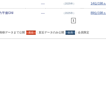
14位/198
----
（2025年）
平価GNI
89位/198
----
（2025年）
1
推移データまで公開
：直近データのみ公開
：会員限定
直近
会員