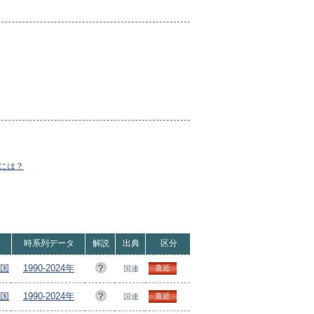
）
には？
時系列データ
解説
出典
区分
ヵ国
1990-2024年
直近
国連
ヵ国
1990-2024年
直近
国連