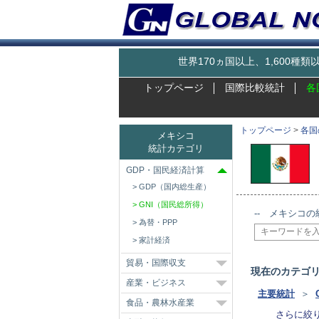
世界170ヵ国以上、1,600
トップページ
国際比較統計
各
トップページ
>
各国
メキシコ
統計カテゴリ
GDP・国民経済計算
GDP（国内総生産）
GNI（国民総所得）
-- メキシコの
為替・PPP
家計経済
貿易・国際収支
現在のカテゴ
産業・ビジネス
主要統計
＞
食品・農林水産業
さらに絞り