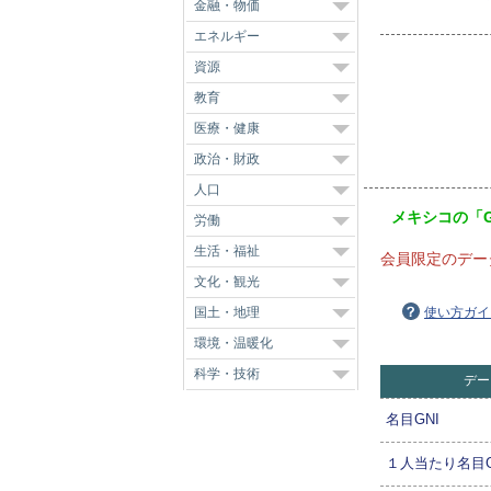
金融・物価
エネルギー
資源
教育
医療・健康
政治・財政
人口
メキシコの「
労働
生活・福祉
会員限定のデー
文化・観光
国土・地理
使い方ガイ
環境・温暖化
科学・技術
デー
名目GNI
１人当たり名目G