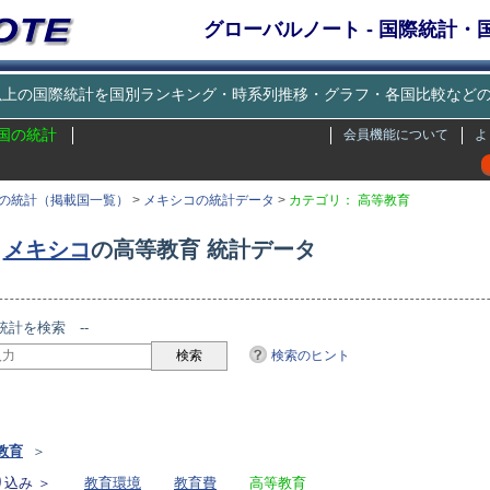
グローバルノート - 国際統計
種類以上の国際統計を国別ランキング・時系列推移・グラフ・各国比較な
国の統計
会員機能について
よ
の統計（掲載国一覧）
>
メキシコの統計データ
>
カテゴリ： 高等教育
メキシコ
の高等教育 統計データ
統計を検索 --
検索のヒント
リ
教育
＞
込み ＞
教育環境
教育費
高等教育