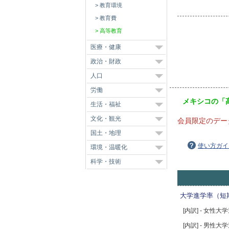
教育環境
教育費
高等教育
医療・健康
政治・財政
人口
労働
メキシコの「
生活・福祉
文化・観光
会員限定のデー
国土・地理
使い方ガイ
環境・温暖化
科学・技術
大学進学率（短
[内訳] - 女性
[内訳] - 男性