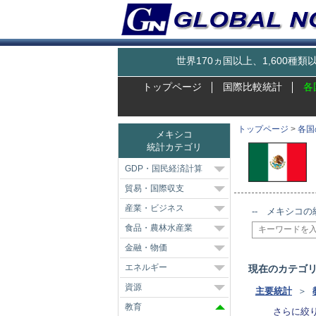
世界170ヵ国以上、1,600
トップページ
国際比較統計
各
トップページ
>
各国
メキシコ
統計カテゴリ
GDP・国民経済計算
貿易・国際収支
産業・ビジネス
-- メキシコの
食品・農林水産業
金融・物価
エネルギー
現在のカテゴ
資源
主要統計
＞
教育
さらに絞り