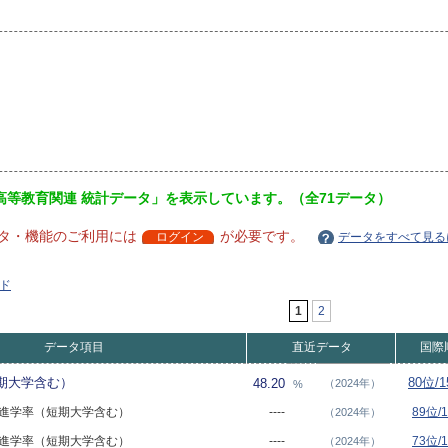
高等教育関連 統計データ」を表示しています。（全71データ）
タ・機能のご利用には
が必要です。
ログイン
データをすべて見る
ド
1
2
データ項目
直近データ
国際
期大学含む）
80位/
48.20
（2024年）
%
大学進学率（短期大学含む）
----
89位/
（2024年）
大学進学率（短期大学含む）
----
73位/
（2024年）