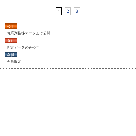
1
2
3
公開
：時系列推移データまで公開
直近
：直近データのみ公開
会員
：会員限定