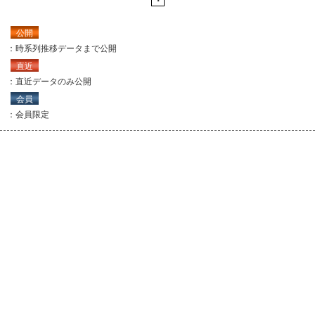
公開
：時系列推移データまで公開
直近
：直近データのみ公開
会員
：会員限定