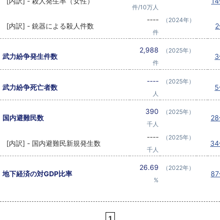
[内訳] - 殺人発生率（女性）
1
件/10万人
----
（2024年）
[内訳] - 銃器による殺人件数
件
2,988
（2025年）
武力紛争発生件数
件
----
（2025年）
武力紛争死亡者数
人
390
（2025年）
国内避難民数
2
千人
----
（2025年）
[内訳] - 国内避難民新規発生数
3
千人
26.69
（2022年）
地下経済の対GDP比率
8
%
1