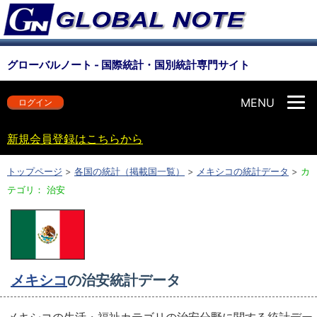
グローバルノート - 国際統計・国別統計専門サイト
MENU
ログイン
新規会員登録はこちらから
トップページ
>
各国の統計（掲載国一覧）
>
メキシコの統計データ
>
カ
テゴリ： 治安
メキシコ
の治安統計データ