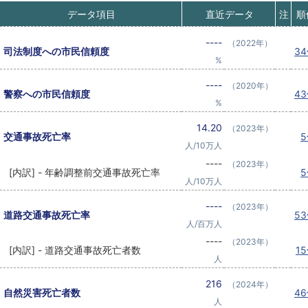
データ項目
直近データ
注
順
----
（2022年）
司法制度への市民信頼度
3
%
----
（2020年）
警察への市民信頼度
4
%
14.20
（2023年）
交通事故死亡率
人/10万人
----
（2023年）
[内訳] - 年齢調整前交通事故死亡率
人/10万人
----
（2023年）
道路交通事故死亡率
5
人/百万人
----
（2023年）
[内訳] - 道路交通事故死亡者数
1
人
216
（2024年）
自然災害死亡者数
4
人