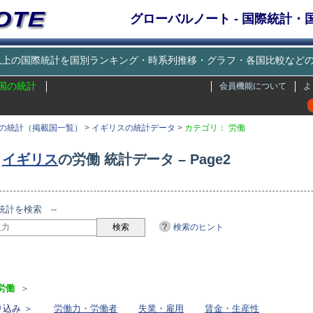
グローバルノート - 国際統計
種類以上の国際統計を国別ランキング・時系列推移・グラフ・各国比較な
国の統計
会員機能について
よ
の統計（掲載国一覧）
>
イギリスの統計データ
>
カテゴリ： 労働
イギリス
の労働 統計データ – Page2
統計を検索 --
検索のヒント
リ
労働
＞
込み ＞
労働力・労働者
失業・雇用
賃金・生産性