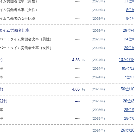
トタイム労働者比率（男性）
----
11位
（2025年）
トタイム労働者比率（女性）
----
8位/
（2025年）
トタイム労働者の女性比率
----
9位/
（2025年）
タイム労働者比率
29位/
----
（2025年）
発的パートタイム労働者比率（男性）
----
24位
（2025年）
発的パートタイム労働者比率（女性）
----
29位
（2025年）
計）
107位/1
4.36
（2024年）
%
業率
----
95位/
（2024年）
業率
----
117位/
（2024年）
計）
56位/1
4.85
（2025年）
%
統計）
26位/
----
（2025年）
業率
----
25位
（2025年）
業率
----
28位
（2025年）
26位/1
----
（2024年）