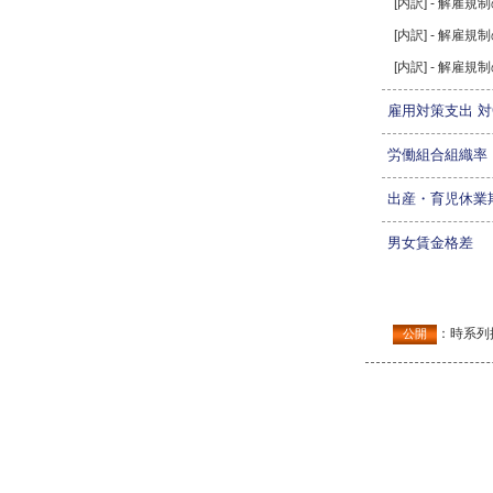
[内訳] - 解雇
[内訳] - 解雇
[内訳] - 解雇
雇用対策支出 対
労働組合組織率
出産・育児休業
男女賃金格差
：時系列
公開