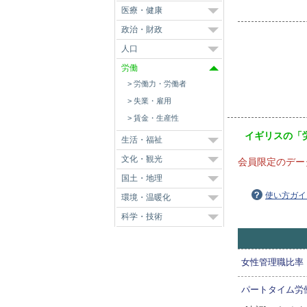
医療・健康
政治・財政
人口
労働
労働力・労働者
失業・雇用
賃金・生産性
イギリスの「
生活・福祉
文化・観光
会員限定のデー
国土・地理
使い方ガイ
環境・温暖化
科学・技術
女性管理職比率
パートタイム労