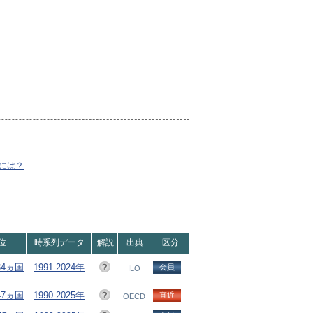
には？
位
時系列データ
解説
出典
区分
84ヵ国
1991-2024年
会員
ILO
47ヵ国
1990-2025年
直近
OECD