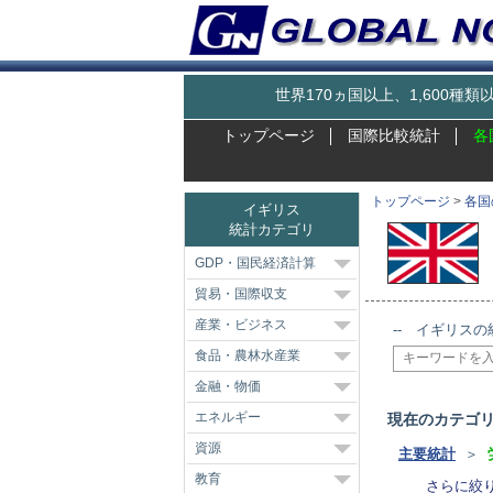
世界170ヵ国以上、1,600
トップページ
国際比較統計
各
トップページ
>
各国
イギリス
統計カテゴリ
GDP・国民経済計算
貿易・国際収支
産業・ビジネス
-- イギリスの
食品・農林水産業
金融・物価
エネルギー
現在のカテゴ
資源
主要統計
＞
教育
さらに絞り