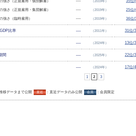
規制の強さ（正規雇用・個別解雇）
----
35位
（2019年）
規制の強さ（正規雇用・集団解雇）
----
25位
（2019年）
規制の強さ（臨時雇用）
----
36位
（2019年）
GDP比率
31位/
----
（2011年）
13位/
----
（2024年）
期間
22位/
----
（2025年）
17位/
----
（2024年）
1
2
3
推移データまで公開
：直近データのみ公開
：会員限定
直近
会員