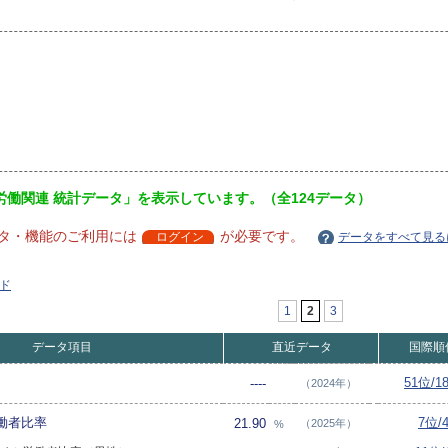
労働関連 統計データ」を表示しています。（全124データ）
タ・機能のご利用には
が必要です。
ログイン
データをすべて見る
ド
1
2
3
データ項目
直近データ
国際順
51位/1
----
（2024年）
働者比率
7位/
21.90
（2025年）
%