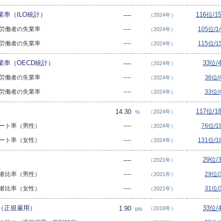
率（ILO統計）
116位/1
----
（2024年）
大卒労働者の失業率
----
105位/
（2024年）
大卒労働者の失業率
----
115位/
（2024年）
業率（OECD統計）
33位/
----
（2024年）
大卒労働者の失業率
----
36位
（2024年）
大卒労働者の失業率
----
33位
（2024年）
117位/1
14.30
（2024年）
%
のニート率（男性）
----
76位/
（2024年）
のニート率（女性）
----
131位/
（2024年）
29位/
----
（2021年）
労働者比率（男性）
----
29位
（2021年）
労働者比率（女性）
----
31位
（2021年）
（正規雇用）
33位/
1.90
（2019年）
pts