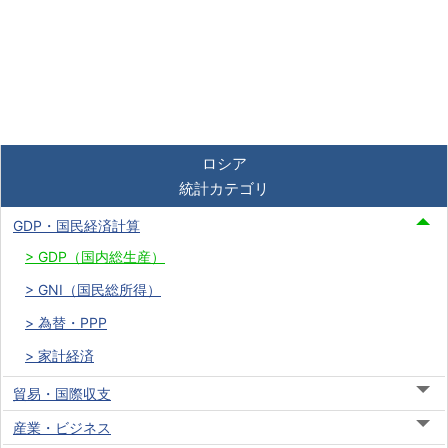
ロシア
統計カテゴリ
GDP・国民経済計算
GDP（国内総生産）
GNI（国民総所得）
為替・PPP
家計経済
貿易・国際収支
産業・ビジネス