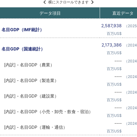
横にスクロールできます
データ項目
直近データ
2,587,938
（202
名目GDP（IMF統計）
百万US$
2,173,386
（202
名目GDP（国連統計）
百万US$
----
（202
[内訳] - 名目GDP（農業）
百万US$
----
（202
[内訳] - 名目GDP（製造業）
百万US$
----
（202
[内訳] - 名目GDP（建設業）
百万US$
----
（202
[内訳] - 名目GDP（小売・卸売・飲食・宿泊）
百万US$
----
（202
[内訳] - 名目GDP（運輸・通信）
百万US$