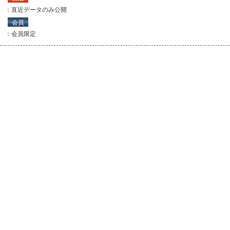
：直近データのみ公開
会員
：会員限定