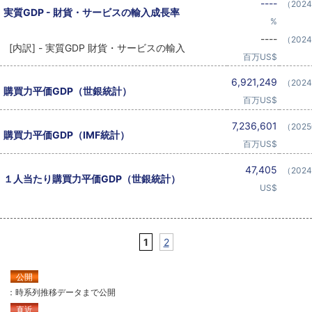
----
（202
実質GDP - 財貨・サービスの輸入成長率
%
----
（202
[内訳] - 実質GDP 財貨・サービスの輸入
百万US$
6,921,249
（202
購買力平価GDP（世銀統計）
百万US$
7,236,601
（202
購買力平価GDP（IMF統計）
百万US$
47,405
（202
１人当たり購買力平価GDP（世銀統計）
US$
1
2
公開
：時系列推移データまで公開
直近