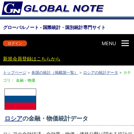
グローバルノート - 国際統計・国別統計専門サイト
MENU
ログイン
新規会員登録はこちらから
トップページ
>
各国の統計（掲載国一覧）
>
ロシアの統計データ
>
カテ
ゴリ： 金融・物価
ロシア
の金融・物価統計データ