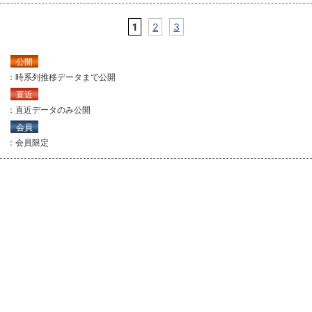
1
2
3
公開
：時系列推移データまで公開
直近
：直近データのみ公開
会員
：会員限定