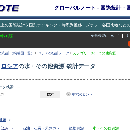
グローバルノート - 国際統計
種類以上の国際統計を国別ランキング・時系列推移・グラフ・各国比較な
国の統計
会員機能について
よ
の統計（掲載国一覧）
>
ロシアの統計データ
>
カテゴリ： 水・その他資源
ロシア
の水・その他資源 統計データ
計を検索 --
検索のヒント
リ
資源
＞
込み ＞
石油・石炭・天然ガス
鉱物資源
水・その他資源