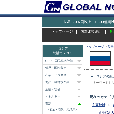
世界170ヵ国以上、1,600
トップページ
国際比較統計
各
トップページ
>
各国
ロシア
統計カテゴリ
GDP・国民経済計算
貿易・国際収支
産業・ビジネス
-- ロシアの統
食品・農林水産業
金融・物価
エネルギー
現在のカテゴ
資源
主要統計
＞
石油・石炭・天然ガス
さらに絞り