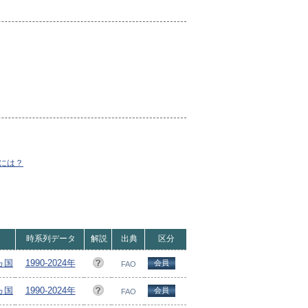
には？
時系列データ
解説
出典
区分
0ヵ国
1990-2024年
会員
FAO
9ヵ国
1990-2024年
会員
FAO