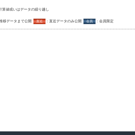
計算値或いはデータの繰り越し
推移データまで公開
：直近データのみ公開
：会員限定
直近
会員