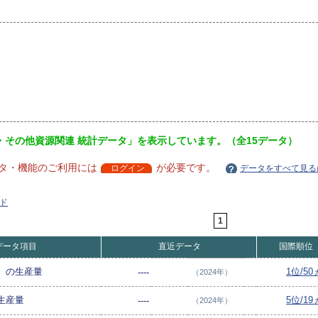
・その他資源関連 統計データ」を表示しています。（全15データ）
タ・機能のご利用には
が必要です。
ログイン
データをすべて見る
ド
1
データ項目
直近データ
国際順位
）の生産量
1位/5
----
（2024年）
生産量
5位/1
----
（2024年）