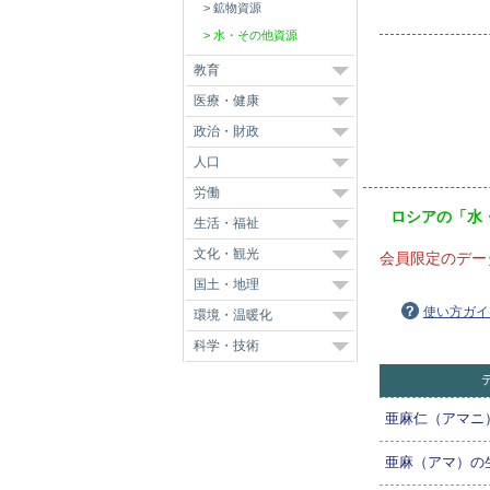
鉱物資源
水・その他資源
教育
医療・健康
政治・財政
人口
労働
ロシアの「水
生活・福祉
文化・観光
会員限定のデー
国土・地理
使い方ガイ
環境・温暖化
科学・技術
亜麻仁（アマニ
亜麻（アマ）の