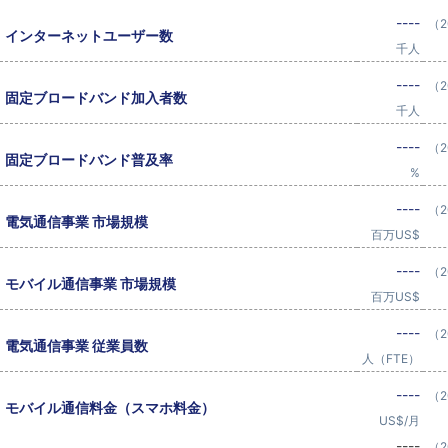
----
（2
インターネットユーザー数
千人
----
（2
固定ブロードバンド加入者数
千人
----
（2
固定ブロードバンド普及率
%
----
（2
電気通信事業 市場規模
百万US$
----
（2
モバイル通信事業 市場規模
百万US$
----
（2
電気通信事業 従業員数
人（FTE）
----
（2
モバイル通信料金（スマホ料金）
US$/月
----
（2