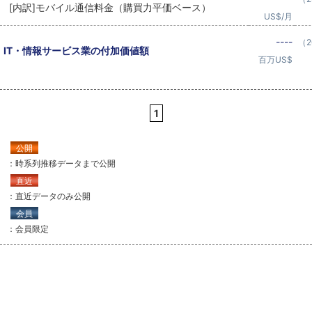
[内訳]モバイル通信料金（購買力平価ベース）
US$/月
----
（2
IT・情報サービス業の付加価値額
百万US$
1
公開
：時系列推移データまで公開
直近
：直近データのみ公開
会員
：会員限定