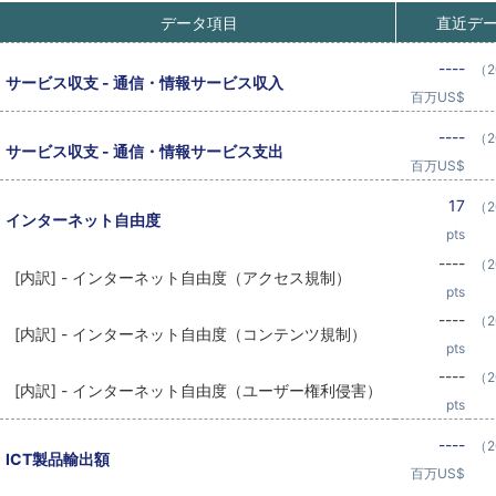
データ項目
直近デ
----
（2
サービス収支 - 通信・情報サービス収入
百万US$
----
（2
サービス収支 - 通信・情報サービス支出
百万US$
17
（2
インターネット自由度
pts
----
（2
[内訳] - インターネット自由度（アクセス規制）
pts
----
（2
[内訳] - インターネット自由度（コンテンツ規制）
pts
----
（2
[内訳] - インターネット自由度（ユーザー権利侵害）
pts
----
（2
ICT製品輸出額
百万US$