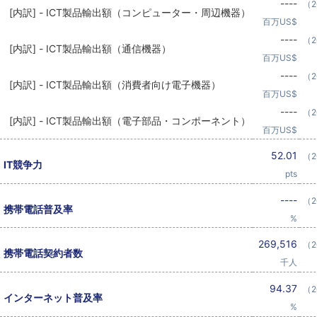
----
（2
[内訳] - ICT製品輸出額（コンピューター・周辺機器）
百万US$
----
（2
[内訳] - ICT製品輸出額（通信機器）
百万US$
----
（2
[内訳] - ICT製品輸出額（消費者向け電子機器）
百万US$
----
（2
[内訳] - ICT製品輸出額（電子部品・コンポーネント）
百万US$
52.01
（2
IT競争力
pts
----
（2
携帯電話普及率
%
269,516
（2
携帯電話契約者数
千人
94.37
（2
インターネット普及率
%