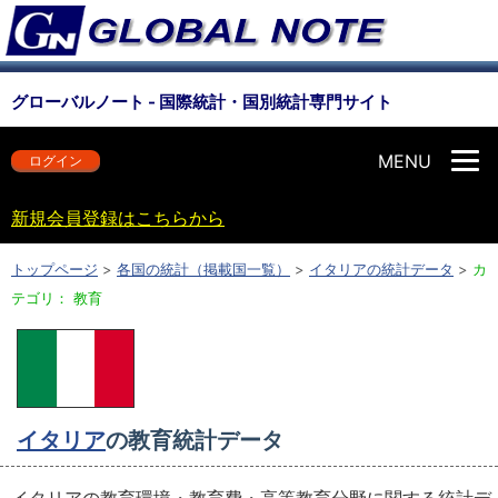
グローバルノート - 国際統計・国別統計専門サイト
MENU
ログイン
新規会員登録はこちらから
トップページ
>
各国の統計（掲載国一覧）
>
イタリアの統計データ
>
カ
テゴリ： 教育
イタリア
の教育統計データ