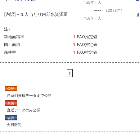
m3/年・人
----
（2023年）
[内訳] - １人当たり内部水資源量
m3/年・人
注）
耕地面積率
1
FAO推定値
国土面積
1
FAO推定値
森林率
1
FAO推定値
1
公開
：時系列推移データまで公開
直近
：直近データのみ公開
会員
：会員限定