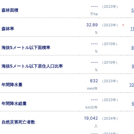
----
（2023年）
森林面積
千ha
32.89
（2023年）
1
森林率
1
%
----
（2015年）
海抜5メートル以下面積率
%
----
（2015年）
海抜5メートル以下居住人口比率
%
832
（2023年）
年間降水量
1
mm/年
----
（2023年）
年間降水総量
km3/年
19,042
（2024年）
自然災害死亡者数
人
----
（2024年）