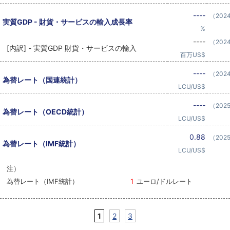
----
（202
実質GDP - 財貨・サービスの輸入成長率
%
----
（202
[内訳] - 実質GDP 財貨・サービスの輸入
百万US$
----
（202
為替レート（国連統計）
LCU/US$
----
（202
為替レート（OECD統計）
LCU/US$
0.88
（202
為替レート（IMF統計）
LCU/US$
注）
為替レート（IMF統計）
1
ユーロ/ドルレート
1
2
3