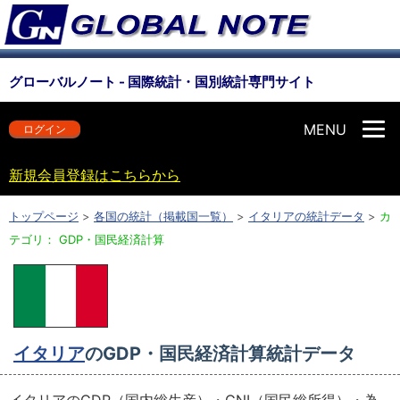
グローバルノート - 国際統計・国別統計専門サイト
MENU
ログイン
新規会員登録はこちらから
トップページ
>
各国の統計（掲載国一覧）
>
イタリアの統計データ
>
カ
テゴリ： GDP・国民経済計算
イタリア
のGDP・国民経済計算統計データ