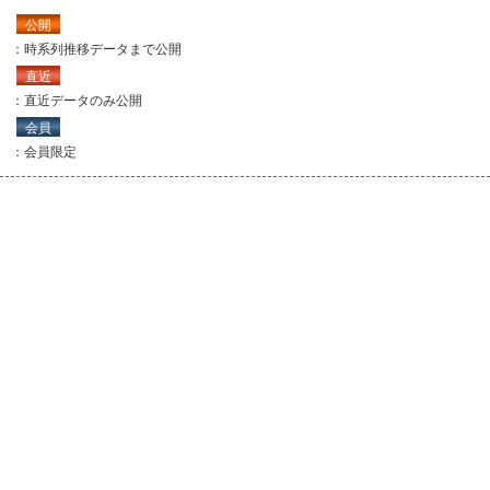
公開
：時系列推移データまで公開
直近
：直近データのみ公開
会員
：会員限定