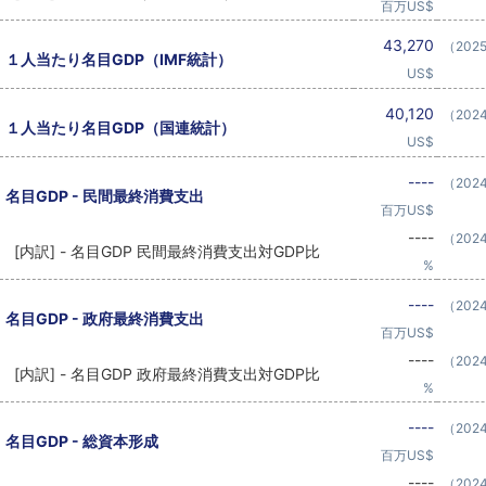
百万US$
43,270
（202
１人当たり名目GDP（IMF統計）
US$
40,120
（202
１人当たり名目GDP（国連統計）
US$
----
（202
名目GDP - 民間最終消費支出
百万US$
----
（202
[内訳] - 名目GDP 民間最終消費支出対GDP比
%
----
（202
名目GDP - 政府最終消費支出
百万US$
----
（202
[内訳] - 名目GDP 政府最終消費支出対GDP比
%
----
（202
名目GDP - 総資本形成
百万US$
----
（202