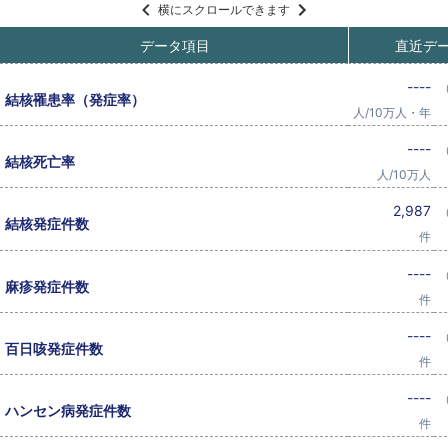
横にスクロールできます
データ項目
直近デ
----
結核罹患率（発症率）
人/10万人・年
----
結核死亡率
人/10万人
2,987
結核発症件数
件
----
麻疹発症件数
件
----
百日咳発症件数
件
----
ハンセン病発症件数
件