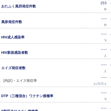
255
おたふく風邪発症件数
件
----
風疹発症件数
件
----
HIV成人感染率
%
----
HIV新規感染者数
人
----
エイズ発症者数
人
----
[内訳] - エイズ発症率
人/10万人
----
DTP（三種混合）ワクチン接種率
%
----