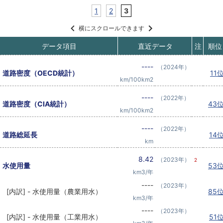
1
2
3
横にスクロールできます
データ項目
直近データ
注
順位
----
（2024年）
道路密度（OECD統計）
11
km/100km2
----
（2022年）
道路密度（CIA統計）
43
km/100km2
----
（2022年）
道路総延長
14
km
8.42
（2023年）
2
水使用量
53
km3/年
----
（2023年）
[内訳] - 水使用量（農業用水）
85
km3/年
----
（2023年）
[内訳] - 水使用量（工業用水）
51