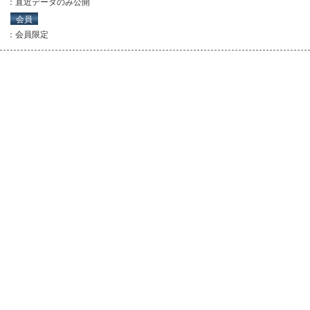
：直近データのみ公開
会員
：会員限定