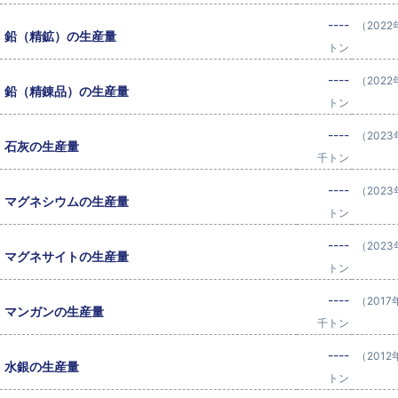
----
（2022
鉛（精鉱）の生産量
トン
----
（2022
鉛（精錬品）の生産量
トン
----
（202
石灰の生産量
千トン
----
（202
マグネシウムの生産量
トン
----
（202
マグネサイトの生産量
トン
----
（2017
マンガンの生産量
千トン
----
（2012
水銀の生産量
トン