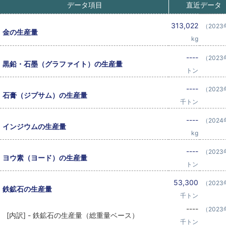
データ項目
直近データ
313,022
（202
金の生産量
kg
----
（202
黒鉛・石墨（グラファイト）の生産量
トン
----
（202
石膏（ジプサム）の生産量
千トン
----
（202
インジウムの生産量
kg
----
（202
ヨウ素（ヨード）の生産量
トン
53,300
（202
鉄鉱石の生産量
千トン
----
（202
[内訳] - 鉄鉱石の生産量（総重量ベース）
千トン