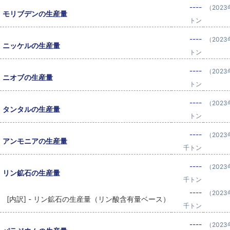
----
（202
モリブデンの生産量
トン
----
（202
ニッケルの生産量
トン
----
（202
ニオブの生産量
トン
----
（202
タンタルの生産量
トン
----
（202
アンモニアの生産量
千トン
----
（202
リン鉱石の生産量
千トン
----
（202
[内訳] - リン鉱石の生産量（リン酸含有量ベース）
千トン
----
（202