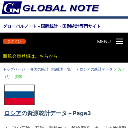
グローバルノート - 国際統計・国別統計専門サイト
MENU
ログイン
新規会員登録はこちらから
トップページ
>
各国の統計（掲載国一覧）
>
ロシアの統計データ
>
カテ
ゴリ： 資源
ロシア
の資源統計データ – Page3