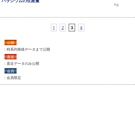
パラジウムの生産量
kg
1
2
3
4
公開
：時系列推移データまで公開
直近
：直近データのみ公開
会員
：会員限定