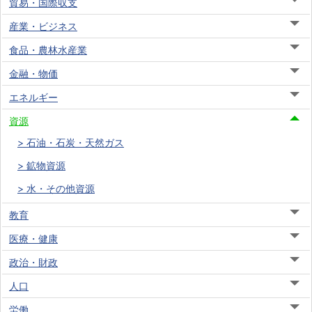
貿易・国際収支
産業・ビジネス
食品・農林水産業
金融・物価
エネルギー
資源
石油・石炭・天然ガス
鉱物資源
水・その他資源
教育
医療・健康
政治・財政
人口
労働