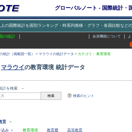
グローバルノート - 国際統計
種類以上の国際統計を国別ランキング・時系列推移・グラフ・各国比較な
国の統計
会員機能について
よ
の統計（掲載国一覧）
>
マラウイの統計データ
>
カテゴリ： 教育環境
マラウイ
の教育環境 統計データ
統計を検索 --
検索のヒント
リ
教育
＞
込み ＞
教育環境
教育費
高等教育