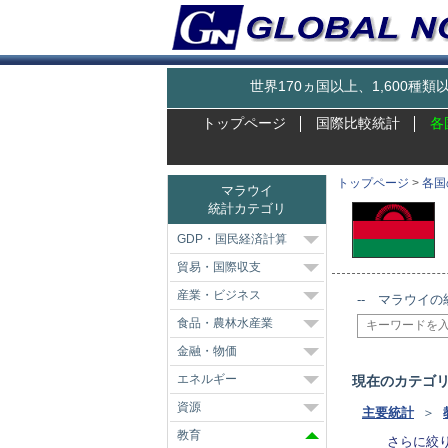
世界170ヵ国以上、1,600
トップページ
国際比較統計
各
トップページ
>
各国
マラウイ
統計カテゴリ
GDP・国民経済計算
貿易・国際収支
産業・ビジネス
-- マラウイの
食品・農林水産業
金融・物価
エネルギー
現在のカテゴ
資源
主要統計
＞
教育
さらに絞り