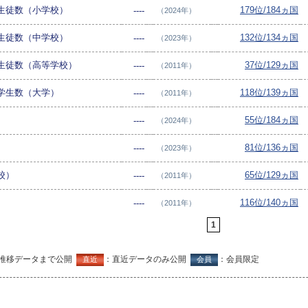
生徒数（小学校）
179位/184ヵ国
----
（2024年）
生徒数（中学校）
132位/134ヵ国
----
（2023年）
生徒数（高等学校）
37位/129ヵ国
----
（2011年）
学生数（大学）
118位/139ヵ国
----
（2011年）
）
55位/184ヵ国
----
（2024年）
）
81位/136ヵ国
----
（2023年）
校）
65位/129ヵ国
----
（2011年）
116位/140ヵ国
----
（2011年）
1
推移データまで公開
：直近データのみ公開
：会員限定
直近
会員