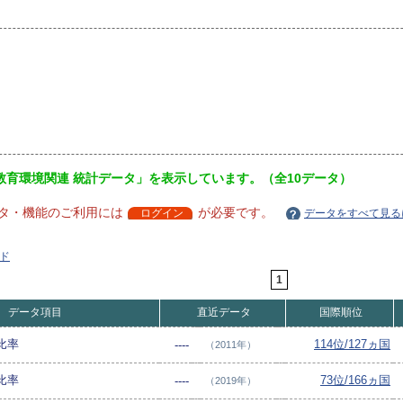
教育環境関連 統計データ」を表示しています。（全10データ）
タ・機能のご利用には
が必要です。
ログイン
データをすべて見る
ド
1
データ項目
直近データ
国際順位
比率
114位/127ヵ国
----
（2011年）
比率
73位/166ヵ国
----
（2019年）