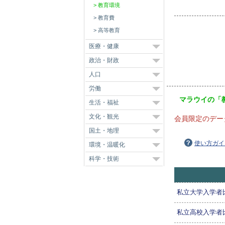
教育環境
教育費
高等教育
医療・健康
政治・財政
人口
労働
マラウイの「
生活・福祉
文化・観光
会員限定のデー
国土・地理
使い方ガイ
環境・温暖化
科学・技術
私立大学入学者
私立高校入学者