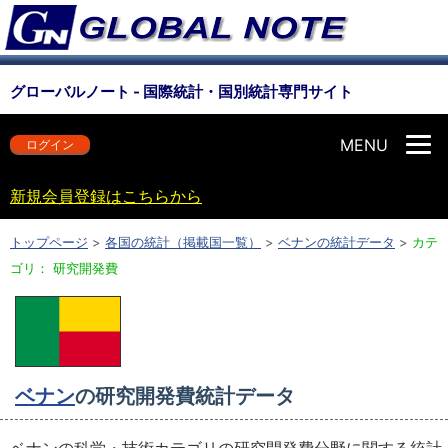
グローバルノート - 国際統計・国別統計専門サイト
MENU
ログイン
新規会員登録はこちらから
トップページ
>
各国の統計（掲載国一覧）
>
ベナンの統計データ
>
カテ
ゴリ： 研究開発費
ベナン
の研究開発費統計データ