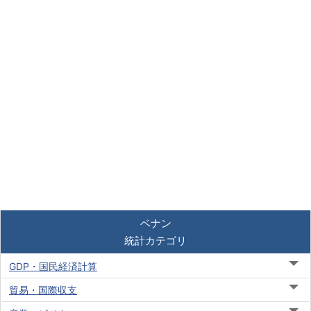
ベナン
統計カテゴリ
GDP・国民経済計算
貿易・国際収支