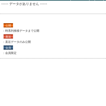
----- データがありません -----
公開
：時系列推移データまで公開
直近
：直近データのみ公開
会員
：会員限定